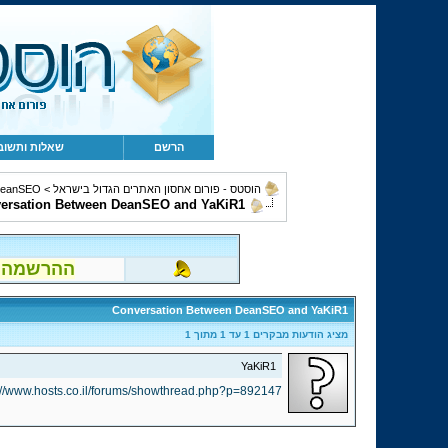
הרשם
שאלות ותשוב
הוסטס - פורום אחסון האתרים הגדול בישראל
>
eanSEO
ersation Between DeanSEO and YaKiR1
ההרשמה לפור
Conversation Between DeanSEO and YaKiR1
מציג הודעות מבקרים 1 עד
1
מתוך
1
YaKiR1
://www.hosts.co.il/forums/showthread.php?p=892147