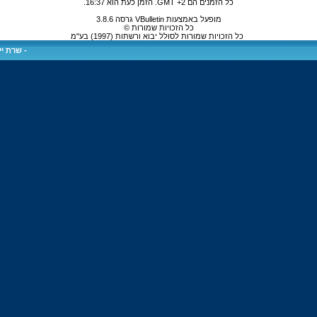
כל הזמנים הם GMT +2. הזמן כעת הוא
16:37
.
מופעל באמצעות VBulletin גרסה 3.8.6
כל הזכויות שמורות ©
כל הזכויות שמורות לסולל יבוא ורשתות (1997) בע"מ
-
שרת ייע