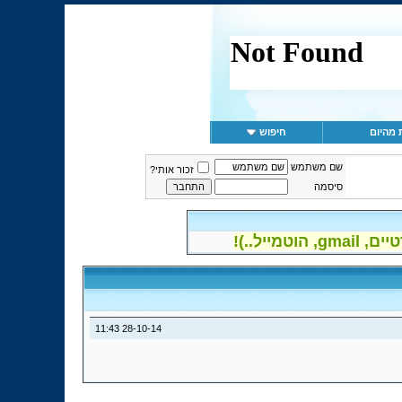
 מהיום
חיפוש
שם משתמש
זכור אותי?
סיסמה
יל..)!
11:43
28-10-14