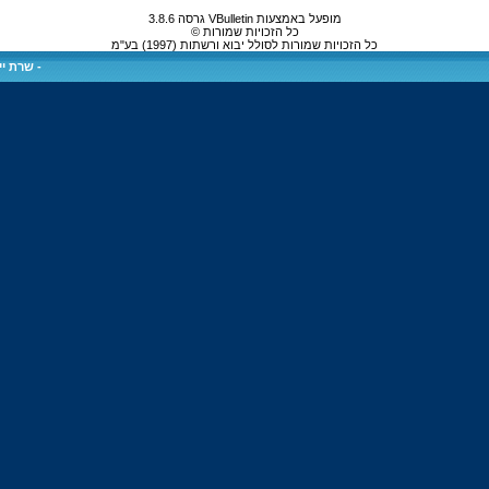
מופעל באמצעות VBulletin גרסה 3.8.6
כל הזכויות שמורות ©
כל הזכויות שמורות לסולל יבוא ורשתות (1997) בע"מ
-
שרת ייע