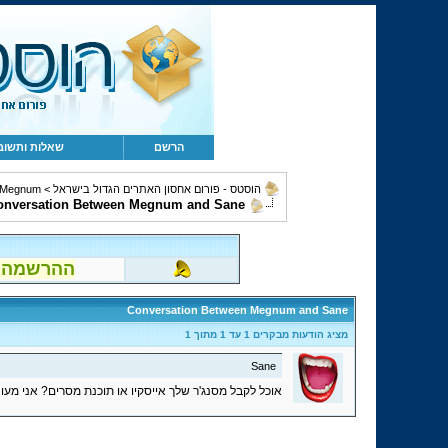
הרשם
שאלות ותשוב
הוסטס - פורום אחסון האתרים הגדול בישראל
>
Megnum
onversation Between Megnum and Sane
ההרשמה לפור
Conversation Between Megnum and Sane
מציג הודעות מבקרים 1 עד
1
מתוך
1
Sane
אוכל לקבל מסנג'ר שלך אייסקיו או תוכנת מסרים? אני מעוני