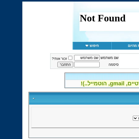
 מהיום
חיפוש
שם משתמש
זכור אותי?
סיסמה
יל..)!