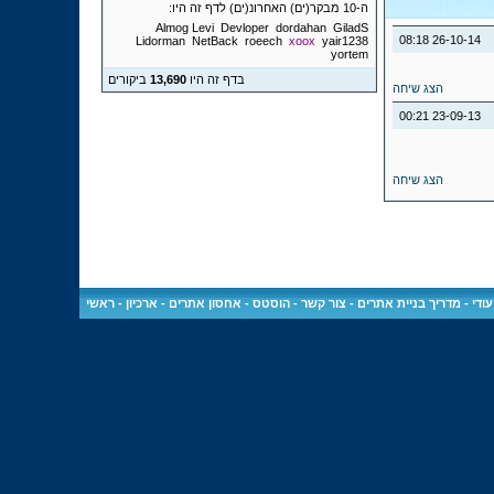
ה-10 מבקר(ים) האחרונ(ים) לדף זה היו:
Almog Levi
Devloper
dordahan
GiladS
08:18
26-10-14
Lidorman
NetBack
roeech
xoox
yair1238
yortem
בדף זה היו
13,690
ביקורים
הצג שיחה
00:21
23-09-13
הצג שיחה
ודי
-
מדריך בניית אתרים
-
צור קשר
-
הוסטס - אחסון אתרים
-
ארכיון
-
ראשי