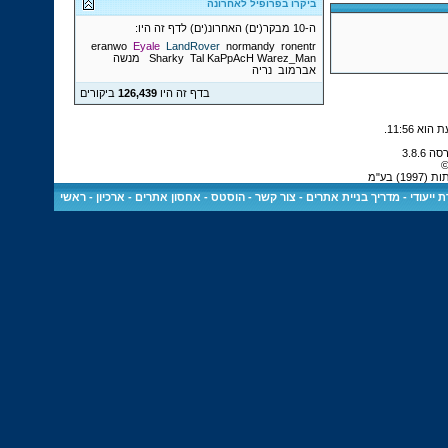
ביקרו בפרופיל לאחרונה
ה-10 מבקר(ים) האחרונ(ים) לדף זה היו:
eranwo
Eyale
LandRover
normandy
ronentr
Warez_Man
Tal KaPpAcH
Sharky
מנשה
אברמוב
נריה
בדף זה היו
126,439
ביקורים
.
11:56
©
 בע"מ
 ייעודי
-
מדריך בניית אתרים
-
צור קשר
-
הוסטס - אחסון אתרים
-
ארכיון
-
ראשי