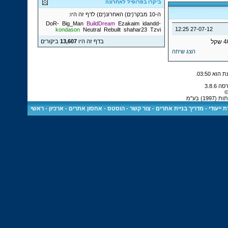
ביקרו בפרופיל לאחרונה
ה-10 מבקר(ים) האחרונ(ים) לדף זה היו:
Big_Man
BuildDream
Ezakaim
idandd
-DoR-
12:25
27-07-12
kondason
Neutral
Rebuilt
shahar23
Tzvi
בדף זה היו
13,607
ביקורים
הצג שיחה
.
03:50
©
) בע"מ
 ייעודי
-
מדריך בניית אתרים
-
צור קשר
-
הוסטס - אחסון אתרים
-
ארכיון
-
ראשי