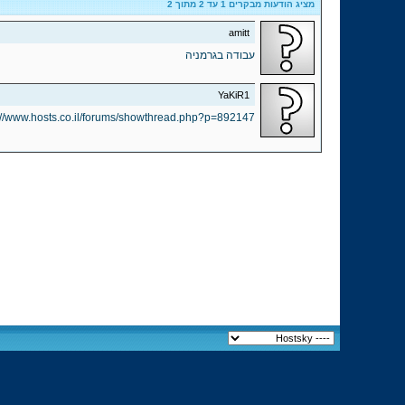
מציג הודעות מבקרים 1 עד
2
מתוך
2
amitt
עבודה בגרמניה
YaKiR1
://www.hosts.co.il/forums/showthread.php?p=892147