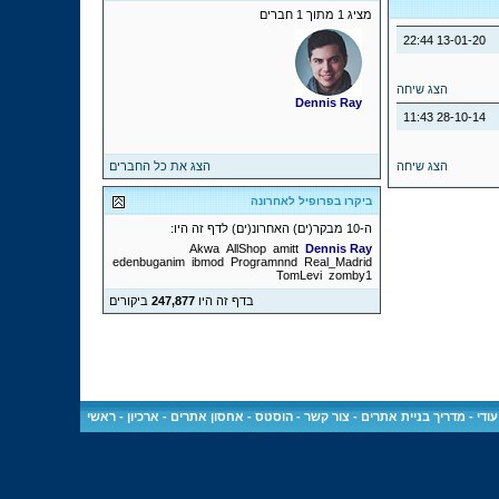
מציג 1 מתוך 1 חברים
22:44
13-01-20
הצג שיחה
Dennis Ray
11:43
28-10-14
הצג שיחה
הצג את כל החברים
ביקרו בפרופיל לאחרונה
ה-10 מבקר(ים) האחרונ(ים) לדף זה היו:
Akwa
AllShop
amitt
Dennis Ray
edenbuganim
ibmod
Programnnd
Real_Madrid
TomLevi
zomby1
בדף זה היו
247,877
ביקורים
ודי
-
מדריך בניית אתרים
-
צור קשר
-
הוסטס - אחסון אתרים
-
ארכיון
-
ראשי