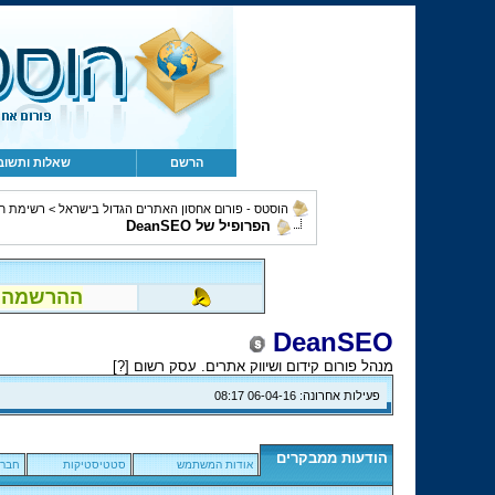
הרשם
שאלות ותשוב
הוסטס - פורום אחסון האתרים הגדול בישראל
>
רשימת ח
הפרופיל של DeanSEO
ההרשמה לפור
DeanSEO
מנהל פורום קידום ושיווק אתרים. עסק רשום [
?
]
פעילות אחרונה:
06-04-16
08:17
הודעות ממבקרים
אודות המשתמש
סטטיסטיקות
חברי