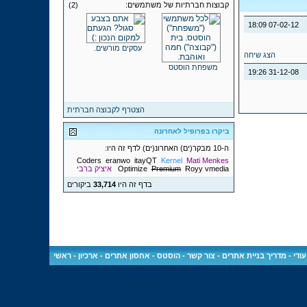
קבוצות חברתיות של משתמשים:
(2)
18:09
07-02-12
עסקים מורשים.
הצג שיחה
משפחת הוסטס
19:26
31-12-08
הצטרף לקבוצה חברתית
ביקרו בפרופיל לאחרונה
ה-10 מבקר(ים) האחרונ(ים) לדף זה היו:
Coders
eranwo
itayQT
Kernel
Mati Menkes
vmedia
Royy
Premium
Optimize
איציק ברבי
בדף זה היו
33,714
ביקורים
ודי
-
מדריך בניית אתרים
-
צור קשר
-
הוסטס - אחסון אתרים
-
ארכיון
-
ראשי