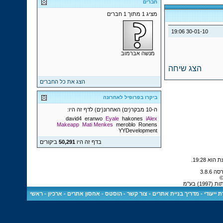
חברים
מציג 1 מתוך 1 חברים
19:06
30-01-10
מנשה אברמוב
הצג שיחה
הצג את כל החברים
ביקרו בפרופיל לאחרונה
ה-10 מבקר(ים) האחרונ(ים) לדף זה היו:
david4
eranwo
Eyale
hakones
iAlex
Makeapp
Mati Menkes
meroblo
Ronens
YYDevelopment
בדף זה היו
50,291
ביקורים
.
19:28
©
 בע"מ
 ייעודי
-
מדריך בניית אתרים
-
צור קשר
-
הוסטס - אחסון אתרים
-
ארכיון
-
ראשי