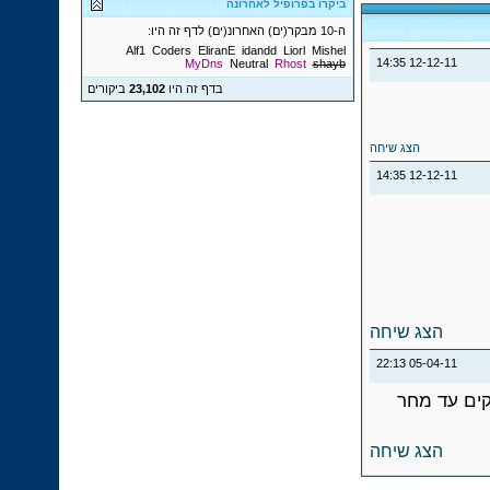
ביקרו בפרופיל לאחרונה
ה-10 מבקר(ים) האחרונ(ים) לדף זה היו:
Alf1
Coders
EliranE
idandd
Liorl
Mishel
14:35
12-12-11
MyDns
Neutral
Rhost
shayb
בדף זה היו
23,102
ביקורים
הצג שיחה
14:35
12-12-11
הצג שיחה
22:13
05-04-11
ג של עימות מקודם ביני לבינך , 300 לייקים עד מחר
הצג שיחה