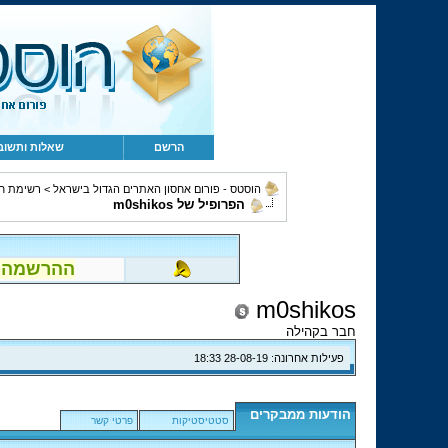
הרשם
שאלות ותשוב
הוסטס - פורום אחסון האתרים הגדול בישראל
>
רשימת ח
הפרופיל של m0shikos
ההרשמה לפור
m0shikos
חבר בקהילה
פעילות אחרונה:
28-08-19
18:33
הודעות ממבקרים
סטטיסטיקות
פרטי קשר