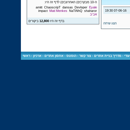
ה-10 מבקר(ים) האחרונ(ים) לדף זה היו:
amitt
ChaoscripT
dansas
Devloper
Eyale
19:30
07-06-16
impact
Mati Menkes
NaTiNhQ
shaharor
אביב
בדף זה היו
12,800
ביקורים
הצג שיחה
ודי
-
מדריך בניית אתרים
-
צור קשר
-
הוסטס - אחסון אתרים
-
ארכיון
-
ראשי