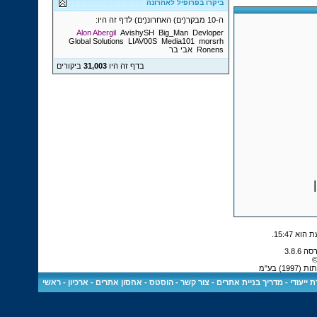
ביקרו בפרופיל לאחרונה
ה-10 מבקר(ים) האחרונ(ים) לדף זה היו:
Alon Abergil
AvishySH
Big_Man
Devloper
Global Solutions
LIAV00S
Media101
morsrh
Ronens
אבי בר
בדף זה היו
31,003
ביקורים
.
15:47
©
) בע"מ
 ייעודי
-
מדריך בניית אתרים
-
צור קשר
-
הוסטס - אחסון אתרים
-
ארכיון
-
ראשי