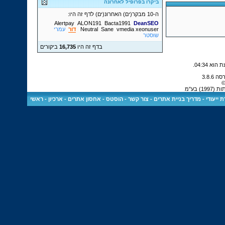
ביקרו בפרופיל לאחרונה
ה-10 מבקר(ים) האחרונ(ים) לדף זה היו:
Alertpay
ALON191
Bacta1991
DeanSEO
xeonuser
vmedia
Sane
Neutral
דור
עמרי
שוסטר
בדף זה היו
16,735
ביקורים
.
04:34
©
 בע"מ
 ייעודי
-
מדריך בניית אתרים
-
צור קשר
-
הוסטס - אחסון אתרים
-
ארכיון
-
ראשי