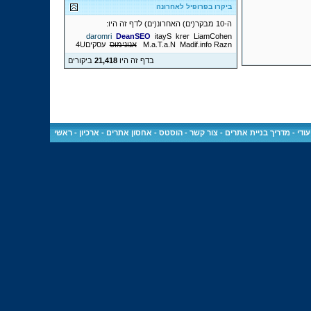
ביקרו בפרופיל לאחרונה
ה-10 מבקר(ים) האחרונ(ים) לדף זה היו:
daromri
DeanSEO
itayS
krer
LiamCohen
Razn
Madif.info
M.a.T.a.N
אנונימוס
עסקים4U
בדף זה היו
21,418
ביקורים
ודי
-
מדריך בניית אתרים
-
צור קשר
-
הוסטס - אחסון אתרים
-
ארכיון
-
ראשי