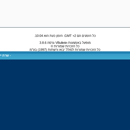
כל הזמנים הם GMT +2. הזמן כעת הוא
10:04
.
מופעל באמצעות VBulletin גרסה 3.8.6
כל הזכויות שמורות ©
כל הזכויות שמורות לסולל יבוא ורשתות (1997) בע"מ
-
שרת ייע