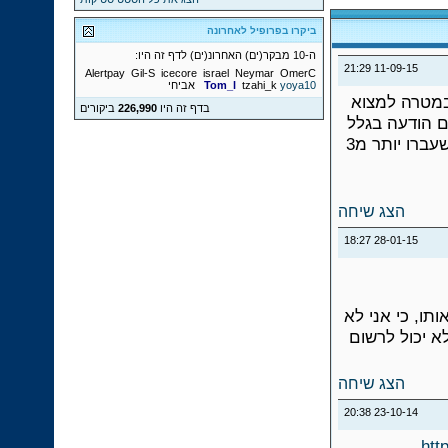
ביקרו בפרופיל לאחרונה
ה-10 מבקר(ים) האחרונ(ים) לדף זה היו:
21:29
11-09-15
Alertpay
Gil-S
icecore
israel
Neymar
OmerC
yoya10
tzahi_k
Tom_l
אביחי
במטרה למצוא
בדף זה היו
226,990
ביקורים
ם הודעה בגלל
חוסר תגובות ומכיוון שאין לי אפשרות להגיב על נושאים שעברו יותר מ3
הצג שיחה
18:27
28-01-15
למכור אותו, כי אני לא
א יכול לרשום
הצג שיחה
20:38
23-10-14
htt