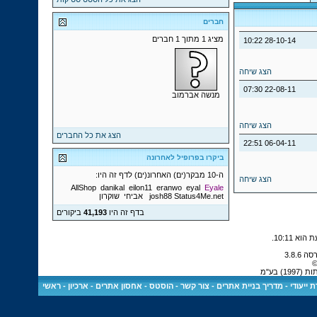
חברים
מציג 1 מתוך 1 חברים
10:22
28-10-14
הצג שיחה
07:30
22-08-11
מנשה אברמוב
הצג שיחה
הצג את כל החברים
22:51
06-04-11
ביקרו בפרופיל לאחרונה
ה-10 מבקר(ים) האחרונ(ים) לדף זה היו:
הצג שיחה
AllShop
danikal
eilon11
eranwo
eyal
Eyale
Status4Me.net
josh88
אביחי
שוקרון
בדף זה היו
41,193
ביקורים
.
10:11
©
 בע"מ
 ייעודי
-
מדריך בניית אתרים
-
צור קשר
-
הוסטס - אחסון אתרים
-
ארכיון
-
ראשי