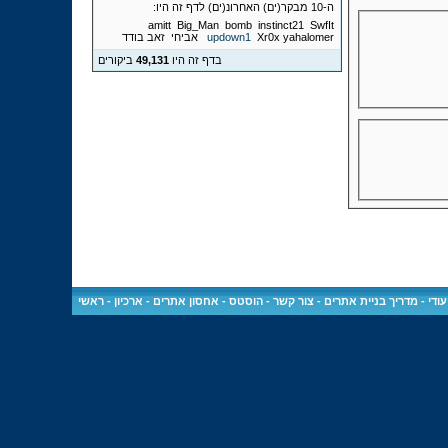
ה-10 מבקר(ים) האחרונ(ים) לדף זה היו:
amitt
Big_Man
bomb
instinct21
SwfIt
yahalomer
Xr0x
updown1
אביחי
זאב בודד
בדף זה היו
49,131
ביקורים
ודי
-
מדריך בניית אתרים
-
צור קשר
-
הוסטס - אחסון אתרים
-
ארכיון
-
ראשי