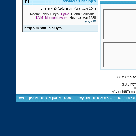
ביקרו בפרופיל לאחרונה
ה-10 מבקר(ים) האחרונ(ים) לדף זה היו:
dor77
eyal
Eyale
Global Solutions
-Nadav-
KVM
MasterNetwork
Neymar
yair1238
yoya10
בדף זה היו
32,290
ביקורים
.
00:28
©
 בע"מ
 ייעודי
-
מדריך בניית אתרים
-
צור קשר
-
הוסטס - אחסון אתרים
-
ארכיון
-
ראשי