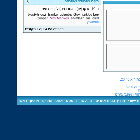
ביקרו בפרופיל לאחרונה
ה-10 מבקר(ים) האחרונ(ים) לדף זה היו:
bigstyle.co.il
franko
golanba
Guy
itziklug
Lee
Cooper
Mati Menkes
shimlash
visualed
yNaxon
בדף זה היו
12,834
ביקורים
.
23:46
©
 בע"מ
 ייעודי
-
מדריך בניית אתרים
-
צור קשר
-
הוסטס - אחסון אתרים
-
ארכיון
-
ראשי