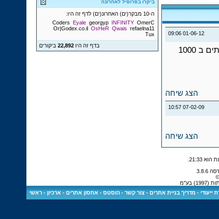
ביקרו בפרופיל לאחרונה
ה-10 מבקר(ים) האחרונ(ים) לדף זה היו:
Coders
Eyale
georgyp
INFINITY
OmerC
Or|Godex.co.il
OsHeR
Qwais
refaelna11
09:06
01-06-12
Tux
בדף זה היו
22,892
ביקורים
אם אתה רוצה בבזק בנינלאומי, אני יכול לספק לך 5 שרתים ב 1000
הצג שיחה
10:57
07-02-09
הצג שיחה
.
21:33
©
 בע"מ
 ייעודי
-
מדריך בניית אתרים
-
צור קשר
-
הוסטס - אחסון אתרים
-
ארכיון
-
ראשי