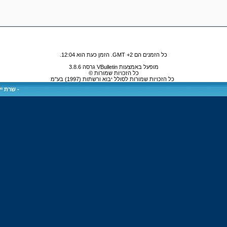
כל הזמנים הם GMT +2. הזמן כעת הוא
12:04
.
מופעל באמצעות VBulletin גרסה 3.8.6
כל הזכויות שמורות ©
כל הזכויות שמורות לסולל יבוא ורשתות (1997) בע"מ
-
שרת ייע