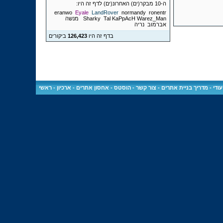
ה-10 מבקר(ים) האחרונ(ים) לדף זה היו:
eranwo
Eyale
LandRover
normandy
ronentr
Warez_Man
Tal KaPpAcH
Sharky
מנשה
אברמוב
נריה
בדף זה היו
126,423
ביקורים
ודי
-
מדריך בניית אתרים
-
צור קשר
-
הוסטס - אחסון אתרים
-
ארכיון
-
ראשי