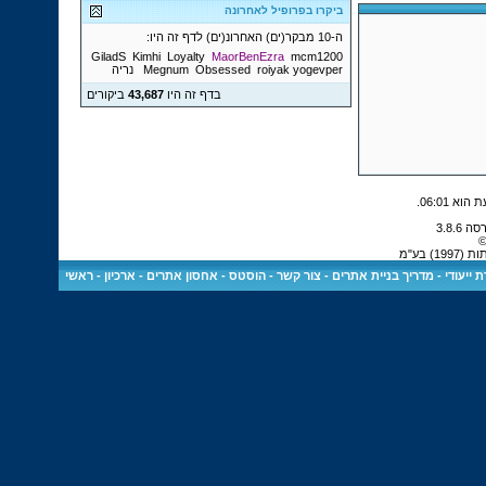
ביקרו בפרופיל לאחרונה
ה-10 מבקר(ים) האחרונ(ים) לדף זה היו:
GiladS
Kimhi
Loyalty
MaorBenEzra
mcm1200
yogevper
roiyak
Obsessed
Megnum
נריה
בדף זה היו
43,687
ביקורים
.
06:01
©
 בע"מ
 ייעודי
-
מדריך בניית אתרים
-
צור קשר
-
הוסטס - אחסון אתרים
-
ארכיון
-
ראשי