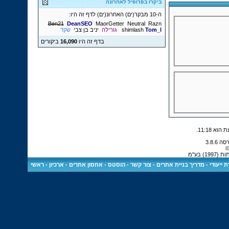
ביקרו בפרופיל לאחרונה
ה-10 מבקר(ים) האחרונ(ים) לדף זה היו:
Ben21
DeanSEO
MaorGetter
Neutral
Razn
Tom_l
shimlash
גורילה
יניב בן צבי
שקד
בדף זה היו
16,090
ביקורים
.
11:18
©
 בע"מ
 ייעודי
-
מדריך בניית אתרים
-
צור קשר
-
הוסטס - אחסון אתרים
-
ארכיון
-
ראשי