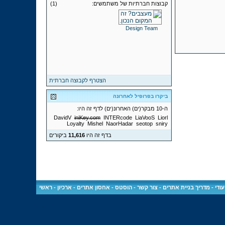
קבוצות חברתיות של משתמשים:
(1)
Design Team
הצטרף לקבוצה חברתית
ביקרו בפרופיל לאחרונה
ה-10 מבקר(ים) האחרונ(ים) לדף זה היו:
DavidV
iniKey.com
INTERcode
LiaVooS
Liorl
Loyalty
Mishel
NaorHadar
seotop
sniry
בדף זה היו
11,616
ביקורים
ודי
-
מדריך בניית אתרים
-
צור קשר
-
הוסטס - אחסון אתרים
-
ארכיון
-
ראשי