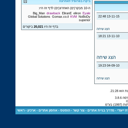
ביקרו בפרופיל לאחרונה
ה-10 מבקר(ים) האחרונ(ים) לדף זה היו:
Big_Man
drawback
EliranE
eliron
Eyale
22:48
13-11-15
Global Solutions
Gomax.co.il
KVM
NoBoDy
superior
בדף זה היו
20,021
ביקורים
הצג שיחה
18:21
13-11-10
הצג שיחה
19:23
04-09-10
הצג שיחה
.
21:28
©
 בע"מ
 ייעודי
-
מדריך בניית אתרים
-
צור קשר
-
הוסטס - אחסון אתרים
-
ארכיון
-
ראשי