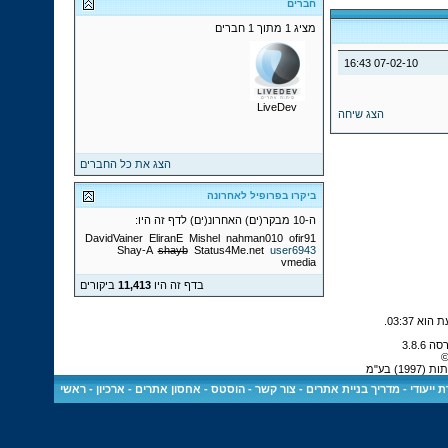
חברים
מציג 1 מתוך 1 חברים
16:43
07-02-10
LiveDev
הצג שיחה
הצג את כל החברים
ביקרו בפרופיל לאחרונה
ה-10 מבקר(ים) האחרונ(ים) לדף זה היו:
DavidVainer
EliranE
Mishel
nahman010
ofir91
Shay-A
shayb
Status4Me.net
user6943
vmedia
בדף זה היו
11,413
ביקורים
.
03:37
©
) בע"מ
 ייעודי
-
מדריך בניית אתרים
-
צור קשר
-
הוסטס - אחסון אתרים
-
ארכיון
-
ראשי