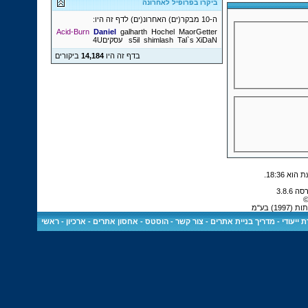
ביקרו בפרופיל לאחרונה
ה-10 מבקר(ים) האחרונ(ים) לדף זה היו:
Acid-Burn
Daniel
galharth
Hochel
MaorGetter
XiDaN
Tal`s
shimlash
s5il
עסקים4U
בדף זה היו
14,184
ביקורים
.
18:36
©
) בע"מ
 ייעודי
-
מדריך בניית אתרים
-
צור קשר
-
הוסטס - אחסון אתרים
-
ארכיון
-
ראשי