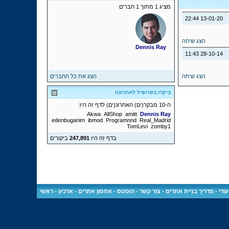
מציג 1 מתוך 1 חברים
22:44
13-01-20
הצג שיחה
Dennis Ray
11:43
28-10-14
הצג שיחה
הצג את כל החברים
ביקרו בפרופיל לאחרונה
ה-10 מבקר(ים) האחרונ(ים) לדף זה היו:
Akwa
AllShop
amitt
Dennis Ray
edenbuganim
ibmod
Programnnd
Real_Madrid
TomLevi
zomby1
בדף זה היו
247,891
ביקורים
ודי
-
מדריך בניית אתרים
-
צור קשר
-
הוסטס - אחסון אתרים
-
ארכיון
-
ראשי