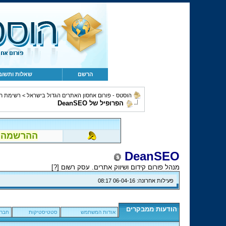
הרשם
שאלות ותשוב
הוסטס - פורום אחסון האתרים הגדול בישראל
>
רשימת ח
הפרופיל של DeanSEO
ההרשמה לפור
DeanSEO
מנהל פורום קידום ושיווק אתרים. עסק רשום [
?
]
פעילות אחרונה:
06-04-16
08:17
הודעות ממבקרים
אודות המשתמש
סטטיסטיקות
חברי