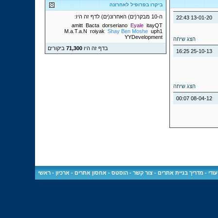
ביקרו בפרופיל לאחרונה
ה-10 מבקר(ים) האחרונ(ים) לדף זה היו:
22:43
13-01-20
amitt
Bacta
dorseriano
Eyale
itayQT
M.a.T.a.N
roiyak
Shay Ben Moshe
uph1
YYDevelopment
הצג שיחה
בדף זה היו
71,300
ביקורים
16:25
25-10-13
הצג שיחה
00:07
08-04-12
ודי
-
מדריך בניית אתרים
-
צור קשר
-
הוסטס - אחסון אתרים
-
ארכיון
-
ראשי