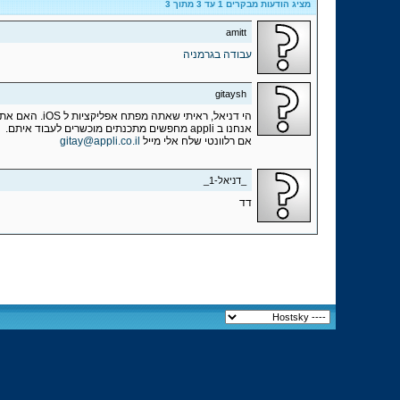
מציג הודעות מבקרים 1 עד
3
מתוך
3
amitt
עבודה בגרמניה
gitaysh
הי דניאל, ראיתי שאתה מפתח אפליקציות ל iOS. האם אתה מחפש עבודה כפרילאנסר? כשכיר? מאיפה אתה בארץ?
אנחנו ב appli מחפשים מתכנתים מוכשרים לעבוד איתם.
אם רלוונטי שלח אלי מייל
gitay@appli.co.il
_דניאל-1_
דד