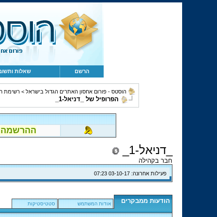
הרשם
שאלות ותשוב
הוסטס - פורום אחסון האתרים הגדול בישראל
>
רשימת ח
הפרופיל של _דניאל-1_
ההרשמה לפור
_דניאל-1_
חבר בקהילה
פעילות אחרונה:
03-10-17
07:23
הודעות ממבקרים
אודות המשתמש
סטטיסטיקות