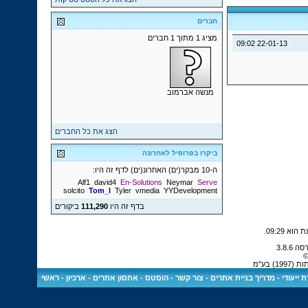
חברים
מציג 1 מתוך 1 חברים
09:02
22-01-13
מנשה אברמוב
הצג את כל החברים
ביקרו בפרופיל לאחרונה
ה-10 מבקר(ים) האחרונ(ים) לדף זה היו:
Alf1
david4
En-Solutions
Neymar
Serve
solcito
Tom_l
Tyler
vmedia
YYDevelopment
בדף זה היו
111,290
ביקורים
.
09:29
©
 בע"מ
 ייעודי
-
מדריך בניית אתרים
-
צור קשר
-
הוסטס - אחסון אתרים
-
ארכיון
-
ראשי