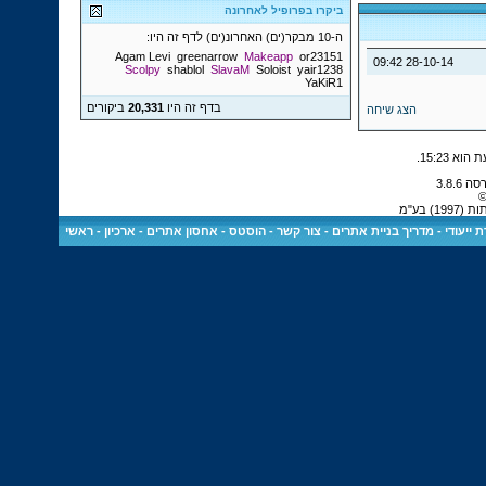
ביקרו בפרופיל לאחרונה
ה-10 מבקר(ים) האחרונ(ים) לדף זה היו:
Agam Levi
greenarrow
Makeapp
or23151
09:42
28-10-14
Scolpy
shablol
SlavaM
Soloist
yair1238
YaKiR1
בדף זה היו
20,331
ביקורים
הצג שיחה
.
15:23
©
 בע"מ
 ייעודי
-
מדריך בניית אתרים
-
צור קשר
-
הוסטס - אחסון אתרים
-
ארכיון
-
ראשי