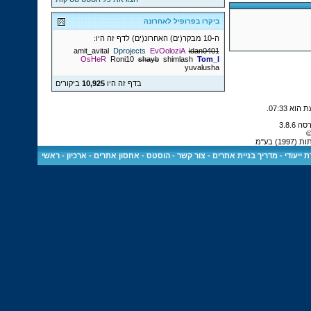
ביקרו בפרופיל לאחרונה
ה-10 מבקר(ים) האחרונ(ים) לדף זה היו:
amit_avital
Dprojects
EvOoloziA
idan0401
OsHeR
Roni10
shayb
shimlash
Tom_l
yuvalusha
בדף זה היו
10,925
ביקורים
.
07:33
©
 בע"מ
 ייעודי
-
מדריך בניית אתרים
-
צור קשר
-
הוסטס - אחסון אתרים
-
ארכיון
-
ראשי