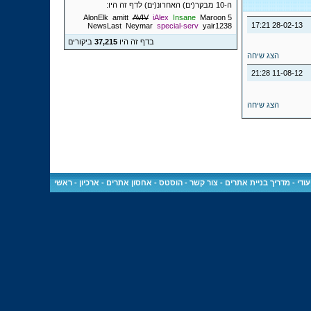
ה-10 מבקר(ים) האחרונ(ים) לדף זה היו:
AlonElk
amitt
AVIV
iAlex
Insane
Maroon 5
17:21
28-02-13
NewsLast
Neymar
special-serv
yair1238
בדף זה היו
37,215
ביקורים
הצג שיחה
21:28
11-08-12
הצג שיחה
ודי
-
מדריך בניית אתרים
-
צור קשר
-
הוסטס - אחסון אתרים
-
ארכיון
-
ראשי