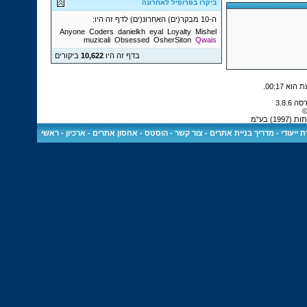
ביקרו בפרופיל לאחרונה
ה-10 מבקר(ים) האחרונ(ים) לדף זה היו:
Anyone
Coders
danielkh
eyal
Loyalty
Mishel
muzicali
Obsessed
OsherSiton
Qwais
בדף זה היו
10,622
ביקורים
.
00:17
©
) בע"מ
 ייעודי
-
מדריך בניית אתרים
-
צור קשר
-
הוסטס - אחסון אתרים
-
ארכיון
-
ראשי