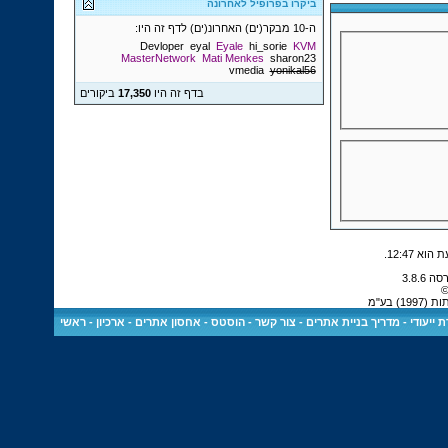
ביקרו בפרופיל לאחרונה
ה-10 מבקר(ים) האחרונ(ים) לדף זה היו:
Devloper
eyal
Eyale
hi_sorie
KVM
MasterNetwork
Mati Menkes
sharon23
vmedia
yonikal56
בדף זה היו
17,350
ביקורים
.
12:47
©
 בע"מ
 ייעודי
-
מדריך בניית אתרים
-
צור קשר
-
הוסטס - אחסון אתרים
-
ארכיון
-
ראשי