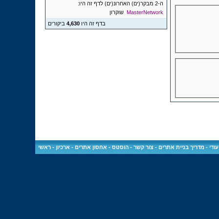
ה-2 מבקר(ים) האחרונ(ים) לדף זה היו:
MasterNetwork
שוקרון
בדף זה היו
4,630
ביקורים
ודי
-
מדריך בניית אתרים
-
צור קשר
-
הוסטס - אחסון אתרים
-
ארכיון
-
ראשי