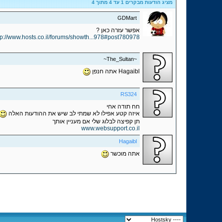
מציג הודעות מבקרים 1 עד
4
מתוך
4
GDMart
אפשר עזרה כאן ?
tp://www.hosts.co.il/forums/showth...978#post780978
~The_Sultan~
Hagaibl אתה חנפן
RS324
חח תודה אחי
איזה קטע אפילו לא שמתי לב שיש את ההודעות האלה
תן קפיצה לבלוג שלי אם מעניין אותך
www.websupport.co.il
Hagaibl
אתה מוכשר