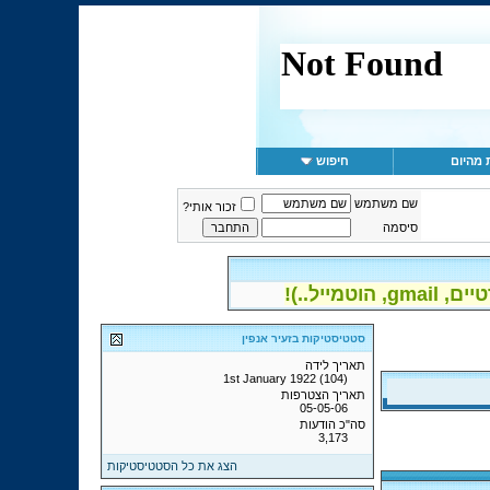
 מהיום
חיפוש
שם משתמש
זכור אותי?
סיסמה
יל..)!
סטטיסטיקות בזעיר אנפין
תאריך לידה
1st January 1922 (104)
תאריך הצטרפות
05-05-06
סה"כ הודעות
3,173
הצג את כל הסטטיסטיקות