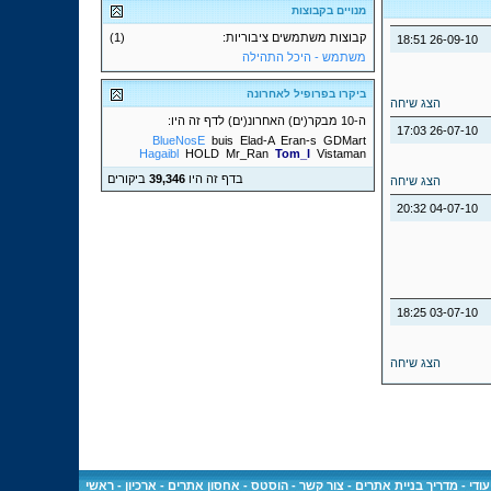
מנויים בקבוצות
קבוצות משתמשים ציבוריות:
(1)
18:51
26-09-10
משתמש - היכל התהילה
ביקרו בפרופיל לאחרונה
הצג שיחה
ה-10 מבקר(ים) האחרונ(ים) לדף זה היו:
17:03
26-07-10
BlueNosE
buis
Elad-A
Eran-s
GDMart
Hagaibl
HOLD
Mr_Ran
Tom_l
Vistaman
בדף זה היו
39,346
ביקורים
הצג שיחה
20:32
04-07-10
18:25
03-07-10
הצג שיחה
ודי
-
מדריך בניית אתרים
-
צור קשר
-
הוסטס - אחסון אתרים
-
ארכיון
-
ראשי