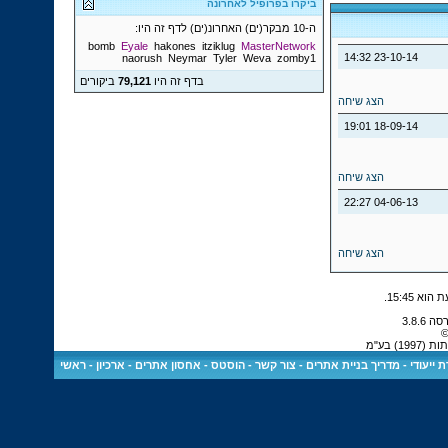
ביקרו בפרופיל לאחרונה
ה-10 מבקר(ים) האחרונ(ים) לדף זה היו:
bomb
Eyale
hakones
itziklug
MasterNetwork
14:32
23-10-14
naorush
Neymar
Tyler
Weva
zomby1
בדף זה היו
79,121
ביקורים
הצג שיחה
19:01
18-09-14
הצג שיחה
22:27
04-06-13
הצג שיחה
.
15:45
©
) בע"מ
 ייעודי
-
מדריך בניית אתרים
-
צור קשר
-
הוסטס - אחסון אתרים
-
ארכיון
-
ראשי