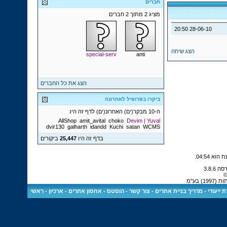
חברים
מציג 2 מתוך 2 חברים
20:50
28-06-10
הצג שיחה
special-serv
anti
הצג את כל החברים
ביקרו בפרופיל לאחרונה
ה-10 מבקר(ים) האחרונ(ים) לדף זה היו:
AllShop
amit_avital
choko
Devim | Yuval
dvir130
galharth
idandd
Kuchi
satan
WCMS
בדף זה היו
25,447
ביקורים
.
04:54
©
 בע"מ
 ייעודי
-
מדריך בניית אתרים
-
צור קשר
-
הוסטס - אחסון אתרים
-
ארכיון
-
ראשי