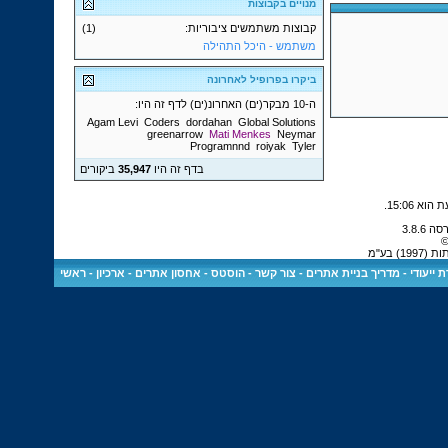
מנויים בקבוצות
קבוצות משתמשים ציבוריות:
(1)
משתמש - היכל התהילה
ביקרו בפרופיל לאחרונה
ה-10 מבקר(ים) האחרונ(ים) לדף זה היו:
Agam Levi
Coders
dordahan
Global Solutions
greenarrow
Mati Menkes
Neymar
Programnnd
roiyak
Tyler
בדף זה היו
35,947
ביקורים
.
15:06
©
 בע"מ
 ייעודי
-
מדריך בניית אתרים
-
צור קשר
-
הוסטס - אחסון אתרים
-
ארכיון
-
ראשי