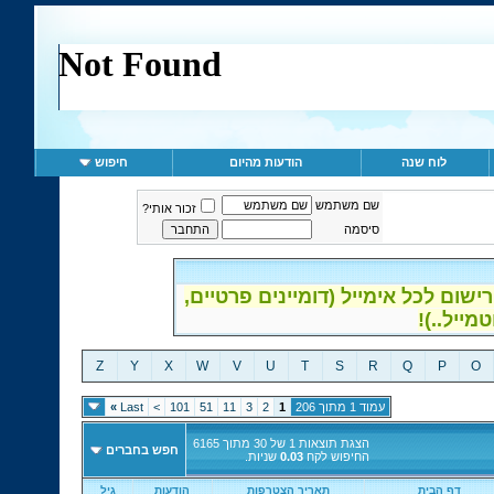
לוח שנה
הודעות מהיום
חיפוש
שם משתמש
זכור אותי?
סיסמה
ום לכל אימייל (דומיינים פרטיים,
Z
Y
X
W
V
U
T
S
R
Q
P
O
עמוד 1 מתוך 206
1
2
3
11
51
101
>
Last
»
הצגת תוצאות 1 של 30 מתוך 6165
חפש בחברים
החיפוש לקח
0.03
שניות.
דף הבית
תאריך הצטרפות
הודעות
גיל