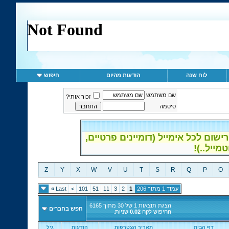
לוח שנה
הודעות מהיום
חיפוש
שם משתמש
זכור אותי?
סיסמה
ום לכל אימייל (דומיינים פרטיים,
Z
Y
X
W
V
U
T
S
R
Q
P
O
עמוד 1 מתוך 206
1
2
3
11
51
101
>
Last
»
הצגת תוצאות 1 של 30 מתוך 6165
חפש בחברים
החיפוש לקח
0.02
שניות.
דף הבית
תאריך הצטרפות
הודעות
גיל