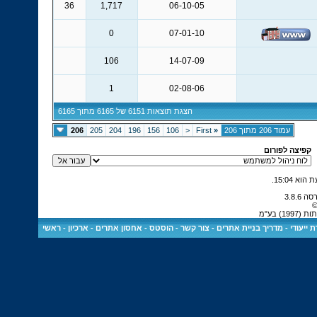
36
1,717
06-10-05
0
07-01-10
106
14-07-09
1
02-08-06
הצגת תוצאות 6151 של 6165 מתוך 6165
עמוד 206 מתוך 206
«
First
<
106
156
196
204
205
206
קפיצה לפורום
.
15:04
©
) בע"מ
 ייעודי
-
מדריך בניית אתרים
-
צור קשר
-
הוסטס - אחסון אתרים
-
ארכיון
-
ראשי