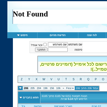
לוח שנה
הודעות מהיום
חיפוש
שם משתמש
זכור אותי?
סיסמה
ום לכל אימייל (דומיינים פרטיים,
Z
Y
X
W
V
U
T
S
R
Q
P
O
עמוד 206 מתוך 206
«
First
<
106
156
196
204
205
206
הצגת תוצאות 6151 של 6165 מתוך 6165
חפש בחברים
החיפוש לקח
0.14
שניות.
דף הבית
תאריך הצטרפות
הודעות
גיל