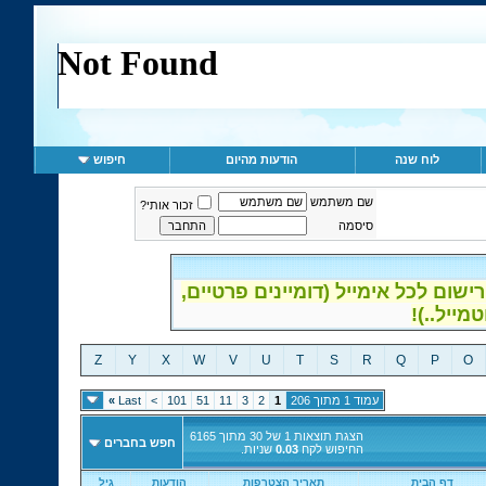
לוח שנה
הודעות מהיום
חיפוש
שם משתמש
זכור אותי?
סיסמה
ום לכל אימייל (דומיינים פרטיים,
Z
Y
X
W
V
U
T
S
R
Q
P
O
עמוד 1 מתוך 206
1
2
3
11
51
101
>
Last
»
הצגת תוצאות 1 של 30 מתוך 6165
חפש בחברים
החיפוש לקח
0.03
שניות.
דף הבית
תאריך הצטרפות
הודעות
גיל