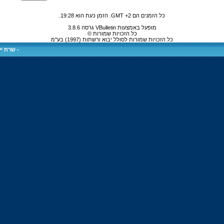
כל הזמנים הם GMT +2. הזמן כעת הוא
19:28
.
מופעל באמצעות VBulletin גרסה 3.8.6
כל הזכויות שמורות ©
כל הזכויות שמורות לסולל יבוא ורשתות (1997) בע"מ
-
שרת ייע