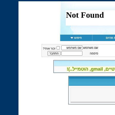
 מהיום
חיפוש
שם משתמש
זכור אותי?
סיסמה
יל..)!