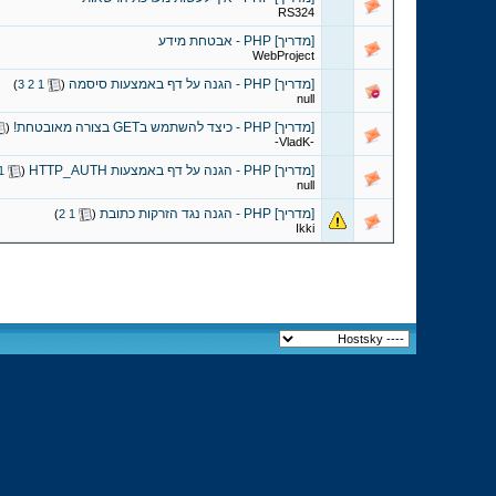
RS324
[מדריך] PHP - אבטחת מידע
WebProject
[מדריך] PHP - הגנה על דף באמצעות סיסמה
‏
)
3
2
1
(
null
[מדריך] PHP - כיצד להשתמש בGET בצורה מאובטחת!
‏
(
-VladK-
[מדריך] PHP - הגנה על דף באמצעות HTTP_AUTH
‏
1
(
null
[מדריך] PHP - הגנה נגד הזרקות כתובת
‏
)
2
1
(
Ikki