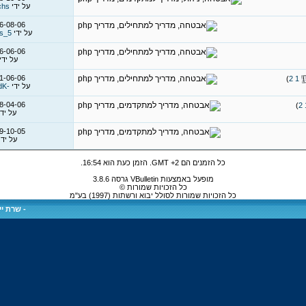
על ידי
chs
6-08-06
על ידי
rs_5
6-06-06
על ידי
1-06-06
)
2
1
על ידי
-VladK-
8-04-06
)
2
על יד
9-10-05
על יד
כל הזמנים הם GMT +2. הזמן כעת הוא
16:54
.
מופעל באמצעות VBulletin גרסה 3.8.6
כל הזכויות שמורות ©
כל הזכויות שמורות לסולל יבוא ורשתות (1997) בע"מ
-
שרת ייע