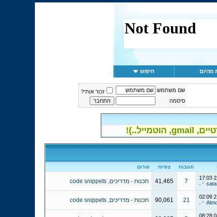
 מהיום
חיפוש
שם משתמש
זכור אותי?
סיסמה
יל..)!
תגובות
צפיות
פורום
17:03
2
7
41,465
תכנות - מדריכים, code snippets
sata
02:09
2
21
90,061
תכנות - מדריכים, code snippets
Alm
08:28
0