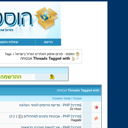
הרשם
שאלות ותשוב
הוסטס - פורום אחסון האתרים הגדול בישראל
>
Tags
Threads Tagged with
אבטחה
ההרשמה לפור
Threads Tagged with
אבטחה
אשכול / פותח האשכול
[מדריך] PHP - סריקת ווירוסים לאחר העלאה
Dr-Host
[מדריך] PHP - אבטחת נתונים למתחילים
‏
)
3
2
1
(
Hagaibl
[מדריך] PHP - איך לעשות מערכת הרשאות